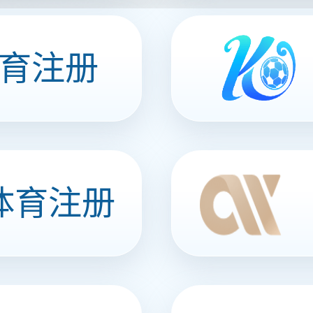
#3
#
公牛、黄蜂与猛龙有
梅州客家主帅钦点旧部，巴甲
铁腰有望
08
推荐
2026-06-02
推荐