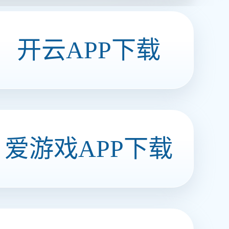
中超裁判再陷信任危机：马宁执法国
4
库里三分命中率下滑至三成，
勇士王朝
2026-05-26
推荐