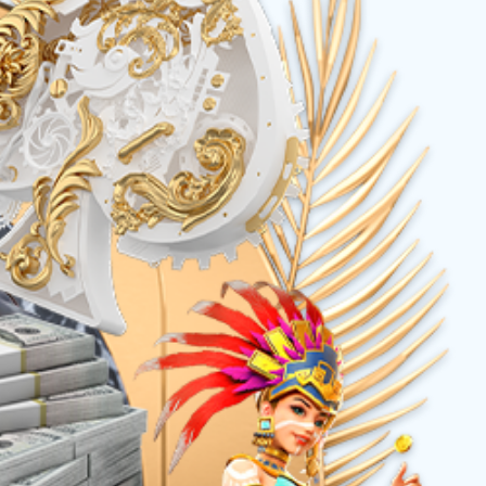
交易正逐渐成为欧洲足
逼抢战术高度契合。他
。在多特蒙德主帅泰尔
位和一对一突破能力，
赛经验，也让他具备了
谭。
且拥有世界杯冠军光
限不长，正急于在夏窗
利的支付条款。值得注
的“黄金跳板”品牌效