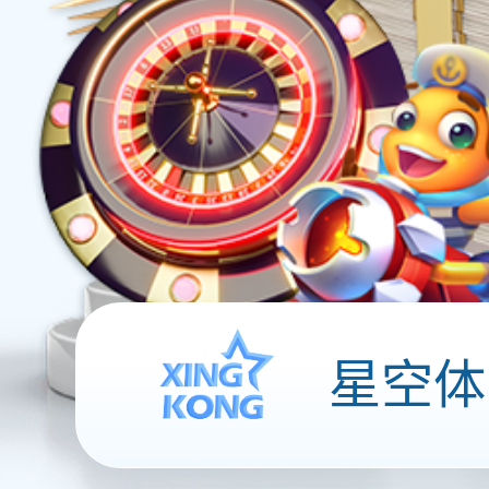
应，可能在最终决策
成为多特蒙德未来几
展望：德国
综合来看，阿尔马达转
会都展现出双向奔赴
的绝佳契机；而对多
是，一旦谈判顺利推
军团的青春风暴也将
上一篇：