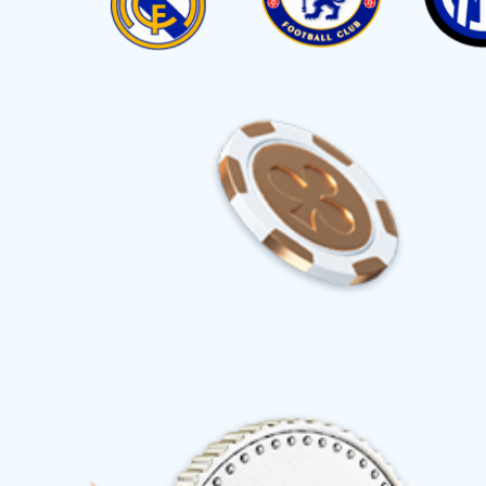
多特蒙德看
德甲豪门多特蒙德近
根廷中场球员蒂亚戈·
出色表现和近几个赛