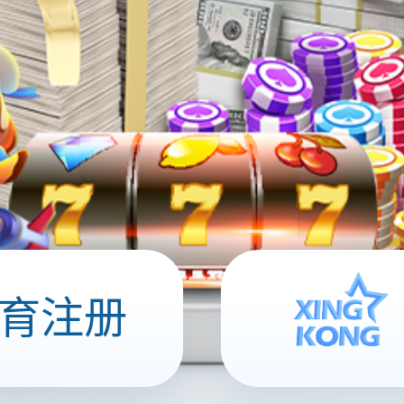
中起到关键作用。若交易达成，阿尔马达的加盟不仅将提升球队
年重建的核心拼图。
赛场的新星试验场
投多特蒙德的传闻并非空穴来风。从战术适配到商业价值，这笔潜
的合理性。对球员本人而言，从美职联登陆五大联赛的舞台，正
特蒙德来说，持续挖掘南美天才、再以高价转手的运营模式早已
进，这位阿根廷中场将在下赛季为德甲赛场注入更多南美足球的
因他而增添新的变数。